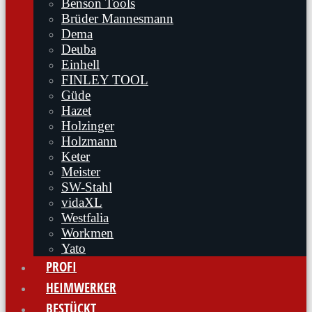
Benson Tools
Brüder Mannesmann
Dema
Deuba
Einhell
FINLEY TOOL
Güde
Hazet
Holzinger
Holzmann
Keter
Meister
SW-Stahl
vidaXL
Westfalia
Workmen
Yato
PROFI
HEIMWERKER
BESTÜCKT