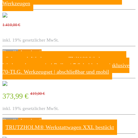
Werkzeugen
1.410,00 €
inkl. 19% gesetzlicher MwSt.
Details
Ansehen*
Scheppach Werkstattwagen TW1100 Werkzeugwagen
Werkzeugkasten mit 4 Rollen | 7 Schubladen – inklusive
70-TLG. Werkzeugset | abschließbar und mobil
419,00 €
373,99 €
inkl. 19% gesetzlicher MwSt.
Details
Ansehen*
TRUTZHOLM® Werkstattwagen XXL bestückt