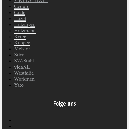
FINLEY TOOL
Gedore
Güde
Hazet
Holzinger
Holzmann
Keter
Küpper
Meister
Stier
SW-Stahl
vidaXL
Westfalia
Workmen
Yato
Folge uns