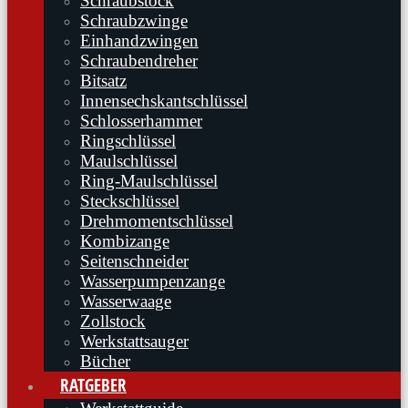
Schraubstock
Schraubzwinge
Einhandzwingen
Schraubendreher
Bitsatz
Innensechskantschlüssel
Schlosserhammer
Ringschlüssel
Maulschlüssel
Ring-Maulschlüssel
Steckschlüssel
Drehmomentschlüssel
Kombizange
Seitenschneider
Wasserpumpenzange
Wasserwaage
Zollstock
Werkstattsauger
Bücher
RATGEBER