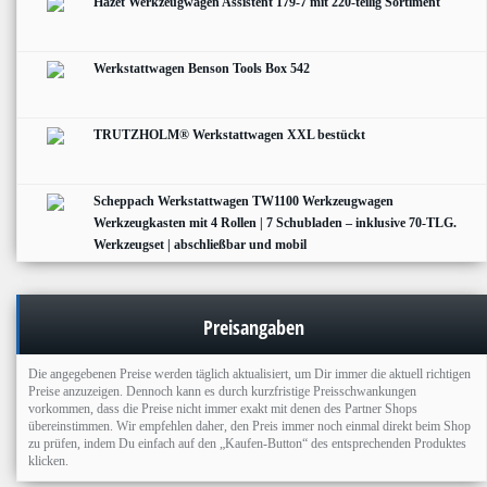
Hazet Werkzeugwagen Assistent 179-7 mit 220-teilig Sortiment
Werkstattwagen Benson Tools Box 542
TRUTZHOLM® Werkstattwagen XXL bestückt
Scheppach Werkstattwagen TW1100 Werkzeugwagen
Werkzeugkasten mit 4 Rollen | 7 Schubladen – inklusive 70-TLG.
Werkzeugset | abschließbar und mobil
Preisangaben
Die angegebenen Preise werden täglich aktualisiert, um Dir immer die aktuell richtigen
Preise anzuzeigen. Dennoch kann es durch kurzfristige Preisschwankungen
vorkommen, dass die Preise nicht immer exakt mit denen des Partner Shops
übereinstimmen. Wir empfehlen daher, den Preis immer noch einmal direkt beim Shop
zu prüfen, indem Du einfach auf den „Kaufen-Button“ des entsprechenden Produktes
klicken.