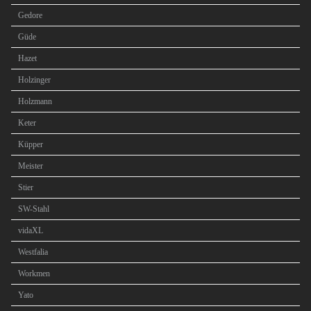
Gedore
Güde
Hazet
Holzinger
Holzmann
Keter
Küpper
Meister
Stier
SW-Stahl
vidaXL
Westfalia
Workmen
Yato