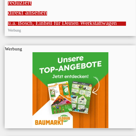
reduziert
direkt ansehen
u.a. Bosch, Einhell für Deinen Werkstattwagen
Werbung
Werbung