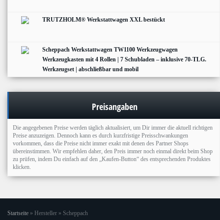
TRUTZHOLM® Werkstattwagen XXL bestückt
Scheppach Werkstattwagen TW1100 Werkzeugwagen
Werkzeugkasten mit 4 Rollen | 7 Schubladen – inklusive 70-TLG.
Werkzeugset | abschließbar und mobil
Preisangaben
Die angegebenen Preise werden täglich aktualisiert, um Dir immer die aktuell richtigen
Preise anzuzeigen. Dennoch kann es durch kurzfristige Preisschwankungen
vorkommen, dass die Preise nicht immer exakt mit denen des Partner Shops
übereinstimmen. Wir empfehlen daher, den Preis immer noch einmal direkt beim Shop
zu prüfen, indem Du einfach auf den „Kaufen-Button“ des entsprechenden Produktes
klicken.
Startseite
»
Hersteller
»
Scheppach