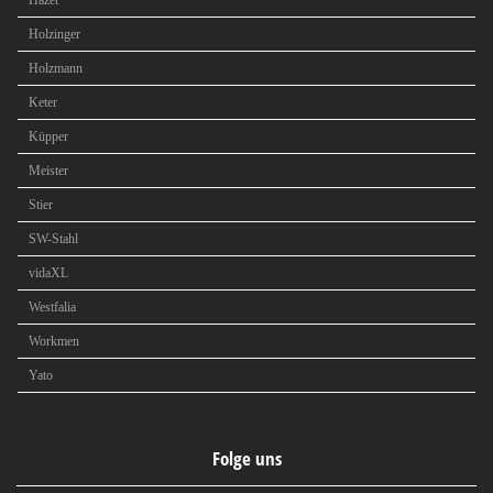
Hazet
Holzinger
Holzmann
Keter
Küpper
Meister
Stier
SW-Stahl
vidaXL
Westfalia
Workmen
Yato
Folge uns