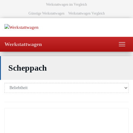
Skip
Werkstattwagen im Vergleich
to
Günstige Werkstattwagen
Werkstattwagen Vergleich
main
content
Werkstattwagen
Toggl
navig
Scheppach